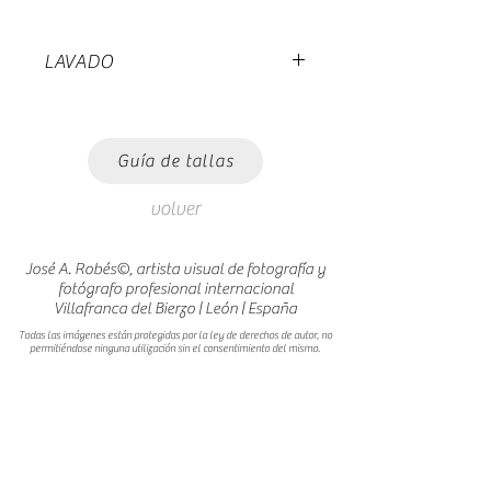
LAVADO
Lavar a no mas de 30 grados.
Planchar del revés.
Guía de tallas
volver
José A. Robés©, artista visual de fotografía y
fotógrafo profesional internacional
Villafranca del Bierzo | León | España
Todas las imágenes están protegidas por la ley de derechos de autor, no
permitiéndose ninguna utilización sin el consentimiento del mismo.