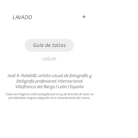
LAVADO
Lavar a no mas de 30 grados.
Planchar del revés.
Guía de tallas
volver
José A. Robés©, artista visual de fotografía y
fotógrafo profesional internacional
Villafranca del Bierzo | León | España
Todas las imágenes están protegidas por la ley de derechos de autor, no
permitiéndose ninguna utilización sin el consentimiento del mismo.