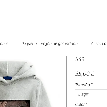
iones
Pequeño corazón de golondrina
Acerca d
S43
Prec
35,00 €
Tamaño
*
Elegir
Color
*