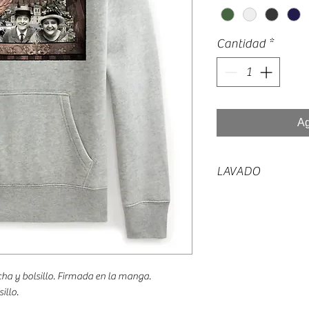
Cantidad
*
Ag
LAVADO
Lavar a no mas de 
Planchar del revés.
a y bolsillo. Firmada en la manga.
illo.