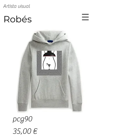
Artista visual
Robés
pcg90
Precio
35,00 €