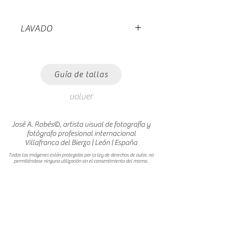
LAVADO
Lavar a no mas de 30 grados.
Planchar del revés.
Guía de tallas
volver
José A. Robés©, artista visual de fotografía y
fotógrafo profesional internacional
Villafranca del Bierzo | León | España
Todas las imágenes están protegidas por la ley de derechos de autor, no
permitiéndose ninguna utilización sin el consentimiento del mismo.