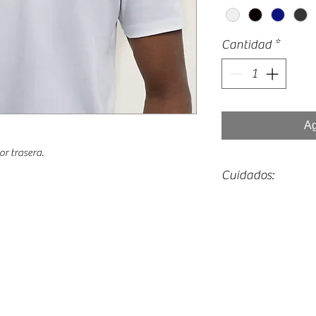
Cantidad
*
Ag
or trasera.
Cuidados:
Lavado máximo 30º
Planchado del revés