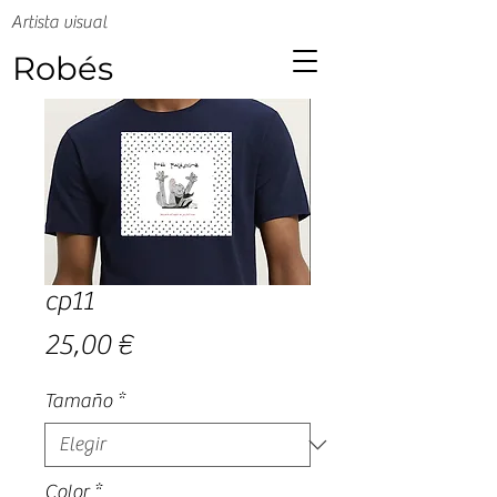
Artista visual
Robés
cp11
Precio
25,00 €
Tamaño
*
Color
*