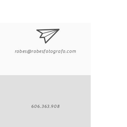
robes@robesfotografo.com
606.363.908