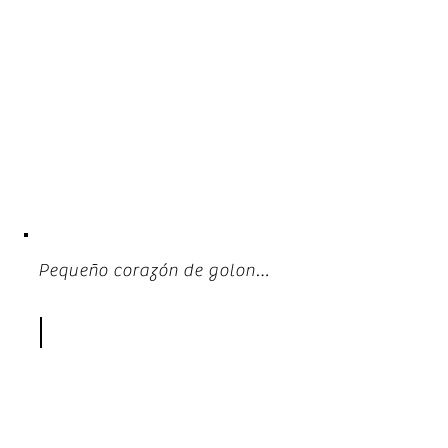
Acerca de mí
Pequeño corazón de golondrina
Camisetas